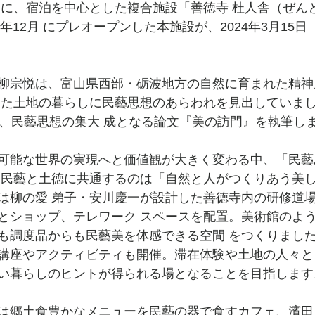
内に、宿泊を中心とした複合施設「善徳寺 杜人舎（ぜん
3年12月 にプレオープンした本施設が、2024年3月15
柳宗悦は、富山県西部・砺波地方の自然に育まれた精神
ちた土地の暮らしに民藝思想のあらわれを見出していま
し、民藝思想の集大 成となる論文『美の訪門』を執筆し
可能な世界の実現へと価値観が大きく変わる中、「民藝
。民藝と土徳に共通するのは「自然と人がつくりあう美
は柳の愛 弟子・安川慶一が設計した善徳寺内の研修道
とショップ、テレワーク スペースを配置。美術館のよ
も調度品からも民藝美を体感できる空間 をつくりまし
講座やアクティビティも開催。滞在体験や土地の人々と
い暮らしのヒントが得られる場となることを目指します
は郷土食豊かなメニューを民藝の器で食すカフェ、濱田