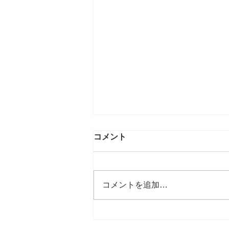
コメント
コメントを追加…
荒居誠の初個展がスタート
「SUPER PRIVATE ― 事実