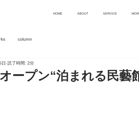
HOME
ABOUT
SERVICE
WOR
rks
column
5日
読了時間: 2分
オープン“泊まれる民藝