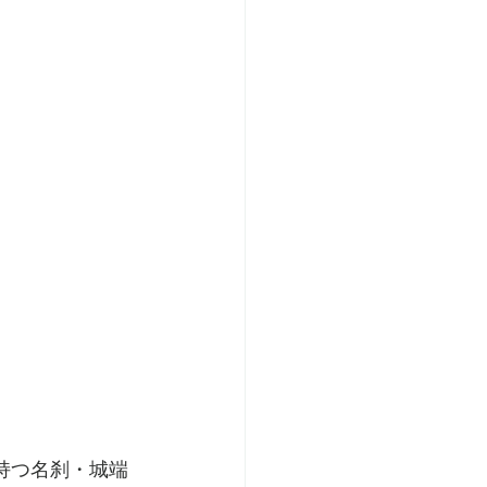
持つ名刹・城端