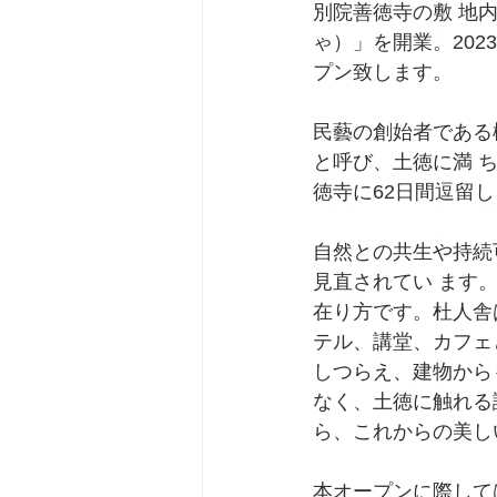
別院善徳寺の敷 地
ゃ）」を開業。202
プン致します。
民藝の創始者である
と呼び、土徳に満 
徳寺に62日間逗留
自然との共生や持続
見直されてい ます
在り方です。杜人舎
テル、講堂、カフェ
しつらえ、建物から
なく、土徳に触れる
ら、これからの美し
本オープンに際して