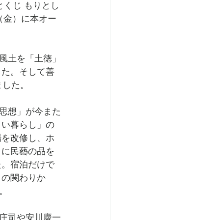
とくじ もりとし
日（金）に本オー
風土を「土徳」
した。そして善
ました。
思想」が今また
しい暮らし」の
場を改修し、ホ
うに民藝の品を
た。宿泊だけで
 の関わりか
。
庄司や安川慶一