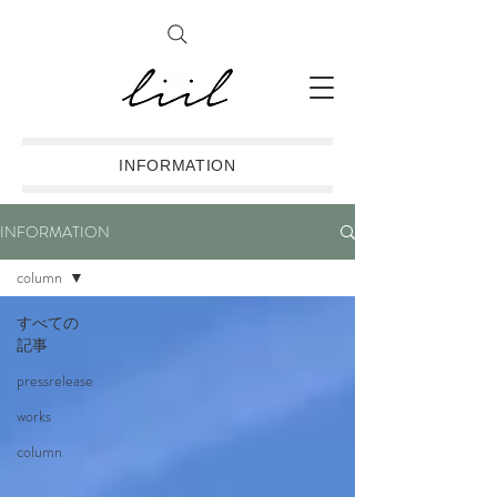
INFORMATION
INFORMATION
column
すべての
記事
pressrelease
works
column