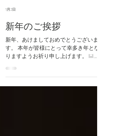
1月2日
新年のご挨拶
新年、あけましておめでとうございま
す。 本年が皆様にとって幸多き年とな
りますようお祈り申し上げます。 liil
は、さまざまなものやことづくりの現
場に寄り添いながら、つくり手の想い
や背景にあるストーリーを、社会へと
ひらいていくコミュニケーションを大
切にしてきました。 2026年も、多様な
フィールドにおいて、一つひとつのプ
ロジェクトと丁寧に向き合いながら、