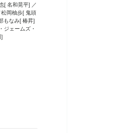
也[ 名和晃平] ／
／松岡柚歩[ 鬼頭
もなみ[ 椿昇] 
サム・ジェームズ・
]