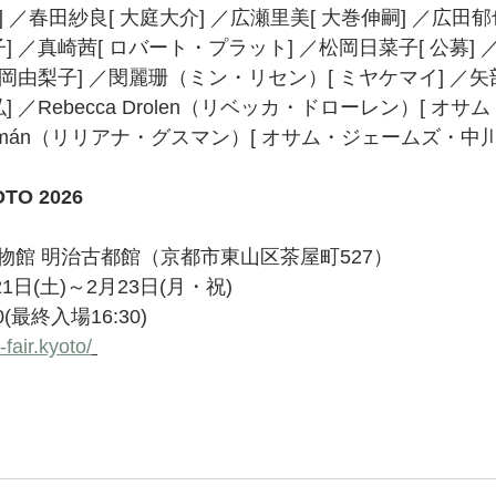
] ／春田紗良[ 大庭大介] ／広瀬里美[ 大巻伸嗣] ／広田郁
] ／真崎茜[ ロバート・プラット] ／松岡日菜子[ 公募] 
笹岡由梨子] ／閔麗珊（ミン・リセン）[ ミヤケマイ] ／矢部
] ／Rebecca Drolen（リベッカ・ドローレン）[ オ
a Guzmán（リリアナ・グスマン）[ オサム・ジェームズ・中川
OTO 2026
物館 明治古都館（京都市東山区茶屋町527）
1日(土)～2月23日(月・祝)
0(最終入場16:30)
s-fair.kyoto/