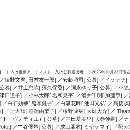
［ ］内は推薦アーティスト、又は公募選出者　※2025年10月23日現
 ／綾野文麿[ 田村友一郎] ／安藤項司[ 公募] ／イケナナ
 公募] ／井上息吹[ 薄久保香] ／彌永ゆり子[ 公募] ／小
 津田道子] ／小林太郎[ 名和晃平] ／酒井千明[ 加藤泉] 
] ／白石効栽[ 鬼頭健吾] ／白簱花呼[ 池田光弘] ／髙橋凜
／辻大輝[ 笹岡由梨子] ／椿野成身[ 大庭大介] ／ Thomas 
・ペピト・ヴォティエ）[ 公募] ／中田愛美里[ 大巻伸嗣] ／
otta] ／中谷優希[ 公募] ／成山亜衣[ ミヤケマイ] ／恥ヵ