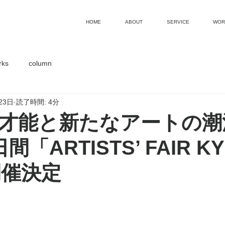
HOME
ABOUT
SERVICE
WOR
rks
column
23日
読了時間: 4分
才能と新たなアートの潮
「ARTISTS’ FAIR K
開催決定