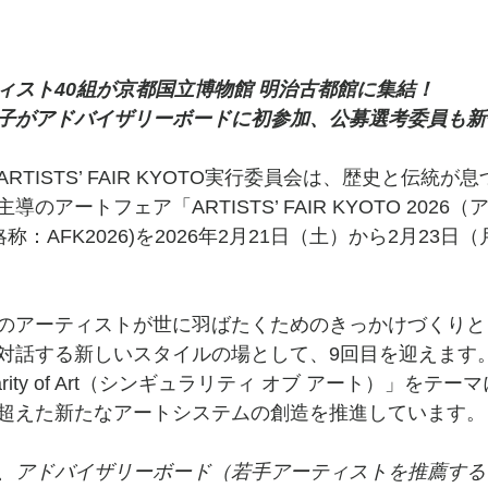
ィスト40組が京都国立博物館 明治古都館に集結！
子がアドバイザリーボードに初参加、公募選考委員も新
TISTS’ FAIR KYOTO実行委員会は、歴史と伝統が
のアートフェア「ARTISTS’ FAIR KYOTO 2026
称：AFK2026)を2026年2月21日（土）から2月23
のアーティストが世に羽ばたくためのきっかけづくりと
対話する新しいスタイルの場として、9回目を迎えます
larity of Art（シンギュラリティ オブ アート）」をテ
超えた新たなアートシステムの創造を推進しています。
、アドバイザリーボード（若手アーティストを推薦する