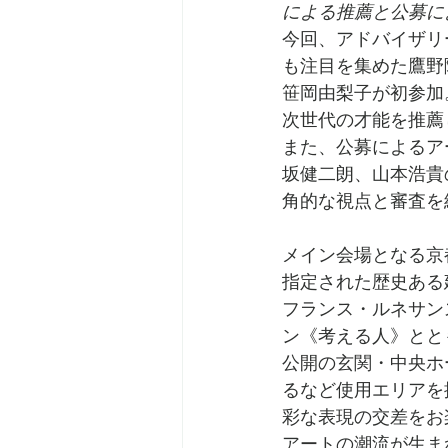
による推薦と公募に
今回、アドバイザリ
も注目を集めた鷹野
笹岡由梨子が初参加
次世代の才能を推薦
また、公募によるア
坂健二朗、山本浩貴
角的な視点と審査を
メイン会場となる京都
指定された歴史ある
フランス・ルネサン
ン《考える人》とと
公開の玄関・中央ホ
るなど使用エリアを
彩な表現の交差をお
アートの潮流が生ま