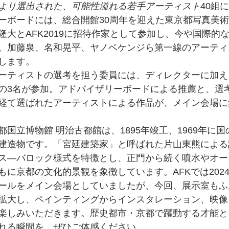
より選出された、可能性溢れる若手アーティスト
40組
ーボードには、総合開館30周年を迎えた東京都写真美
隆大とAFK2019に招待作家として参加し、今や国際的
。加藤泉、名和晃平、ヤノベケンジら第一線のアーティ
します。
ーティストの選考を担う委員には、ディレクターに加え
の3名が参加。アドバイザリーボードによる推薦と、選
経て選ばれたアーティストによる作品が、メイン会場に
国立博物館 明治古都館は、1895年竣工、1969年に
建造物です。「宮廷建築家」と呼ばれた片山東熊による
ス―バロック様式を特徴とし、正門から続く噴水やオー
もに京都の文化的景観を象徴しています。AFKでは202
ールをメイン会場としていましたが、今回、展示室もふ
拡大し、ペインティングからインスタレーション、映像
楽しみいただきます。歴史都市・京都で躍動する才能と
れる瞬間を、ぜひご体感ください。