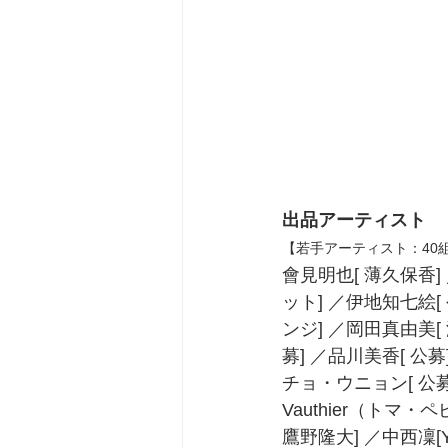
出品アーティスト
【若手アーティスト：40組
會見明也[ 薄久保香]
ット] ／伊地知七絵[
ンジ] ／岡田真由美[
募] ／品川美香[ 公募
チョ・ウニョン[ 公募] 
Vauthier（トマ
鷹野隆大] ／中西凜[Y