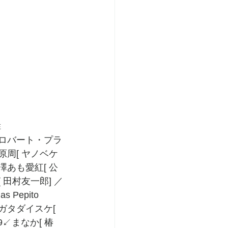
在
[ ロバート・プラ
笠原周[ ヤノベケ
／澤あも愛紅[ 公
[ 田村友一郎] ／
Pepito 
ナガタダイスケ[ 
9↙まなか[ 椿