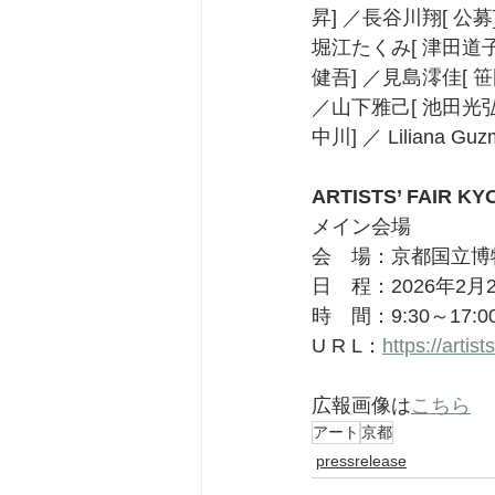
昇] ／長谷川翔[ 公募
堀江たくみ[ 津田道子
健吾] ／見島澪佳[ 
／山下雅己[ 池田光弘
中川] ／ Lilian
ARTISTS’ FAIR KY
メイン会場
会　場：京都国立博
日　程：2026年2月2
時　間：9:30～17:0
U R L：
https://artist
広報画像は
こちら
アート
京都
pressrelease