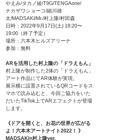
やえみ/タカノ綾/T9G/TENGAone/
ナカザワショーコ/細川雄
太/MADSAKI/Mr./村上隆/村田森
日時：2022年9月17日(土) 18:20〜
19:00（終了予定）
場所：六本木ヒルズアリーナ
参加：無料
ARを活用した村上隆の「ドラえもん」
村上隆が制作した2体の「ドラえもん」
アート作品にてAR体験が実現。
展示横に設置されているQRコードをス
マホで読み込むと、今回ご協力をいた
だいたTikTok上でARエフェクトが登場
します。
《ドアを開くと、お花の世界が広がる
よ！六本木アートナイト2022！ 》
MADSAKI×村上隆ver.