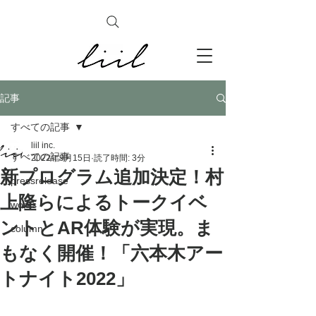
記事
すべての記事
liil inc.
すべての記事
2022年9月15日
読了時間: 3分
新プログラム追加決定！村
pressrelease
上隆らによるトークイベ
works
ントとAR体験が実現。ま
column
もなく開催！「六本木アー
トナイト2022」