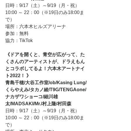
日時：9/17（土）～9/19（月・祝）
10:00 ～ 22：00（※19日のみ18:00ま
で）
場所：六本木ヒルズアリーナ
参加：無料
協力：TikTok
《ドアを開くと、青空が広がって、た
くさんのアーティストが、ドラえもん
とコラボしてるよ！六本木アートナイ
ト2022！ 》
青島千穂/大谷工作室/ob/Kasing Lung/
くらやえみ/タカノ綾/T9G/TENGAone/
ナカザワショーコ/細川雄
太/MADSAKI/Mr./村上隆/村田森
日時：9/17（土）～9/19（月・祝）
10:00 ～ 22：00（※19日のみ18:00ま
で）