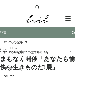
記事
すべての記事
liil inc.
すべての記事
2024年2月20日
読了時間: 2分
まもなく開催「あなたも愉
pressrelease
快な生きものだ!展」
works
column