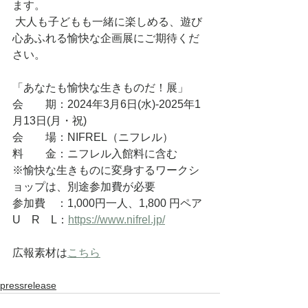
ます。
 大人も子どもも一緒に楽しめる、遊び
心あふれる愉快な企画展にご期待くだ
さい。
「あなたも愉快な生きものだ！展」
会　　期：2024年3月6日(水)-2025年1
月13日(月・祝)
会　　場：NIFREL（ニフレル）
料　　金：ニフレル入館料に含む
※愉快な生きものに変身するワークシ
ョップは、別途参加費が必要
参加費　：1,000円一人、1,800 円ペア
U　R　L：
https://www.nifrel.jp/
広報素材は
こちら
pressrelease