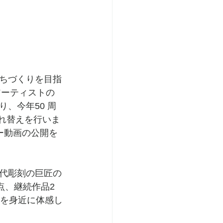
ちづくりを⽬指
アーティストの
、今年50 周
れ替えを⾏いま
ー動画の公開を
代彫刻の巨匠の
点、継続作品2
賞を⾝近に体感し