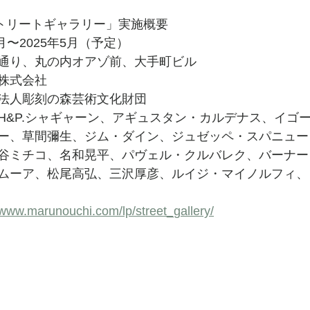
ストリートギャラリー」実施概要
⽉〜2025年5⽉（予定）
通り、丸の内オアゾ前、⼤⼿町ビル
株式会社
法⼈彫刻の森芸術⽂化財団
H&P.シャギャーン、アギュスタン・カルデナス、イゴ
ー、草間彌⽣、ジム・ダイン、ジュゼッペ・スパニュー
⾕ミチコ、名和晃平、パヴェル・クルバレク、バーナー
ムーア、松尾⾼弘、三沢厚彦、ルイジ・マイノルフィ、
/www.marunouchi.com/lp/street_gallery/