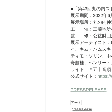
■「第43回丸の内
展⽰期間：2022年6
展⽰場所：丸の内仲
主　　催：三菱地所
監　　修：公益財団
展⽰アーティスト：
イ、キム・ハムスキ
ティモ・ソリン、中
⾈越桂、ヘンリー・
ライト　＊五⼗⾳順
公式サイト：
https:/
PRESSRELEASE
アート
pressrelease