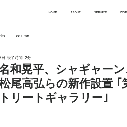
HOME
ABOUT
SERVICE
WOR
rks
column
8日
読了時間: 2分
名和晃平、シャギャーン
松尾⾼弘らの新作設置 ｢第
トリートギャラリー｣