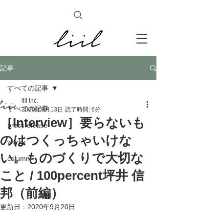
記事
すべての記事
liil inc.
すべての記事
2020年9月13日
読了時間: 6分
［Interview］要らないも
pressrelease
のはつくっちゃいけな
works
い。ものづくりで大切な
column
こと / 100percent坪井 信
邦（前編）
更新日：
2020年9月20日