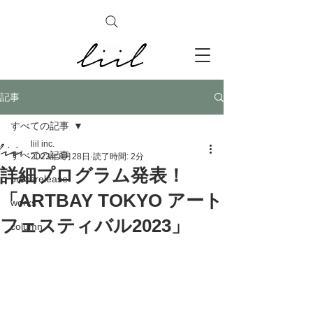
記事
すべての記事
liil inc.
すべての記事
2023年8月28日
読了時間: 2分
詳細プログラム発表！
pressrelease
「ARTBAY TOKYO アート
works
フェスティバル2023」
column